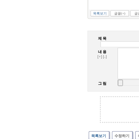
목록보기
글꼴(+)
글꼴
제 목
내 용
[+]
[-]
그 림
목록보기
수정하기