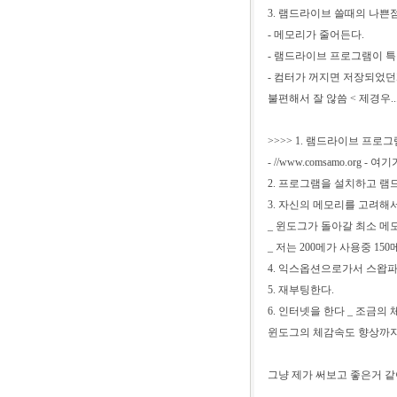
3. 램드라이브 쓸때의 나쁜
- 메모리가 줄어든다.
- 램드라이브 프로그램이 특
- 컴터가 꺼지면 저장되었던
불편해서 잘 않씀 < 제경우..
>>>> 1. 램드라이브 프로
- //www.comsamo.org
2. 프로그램을 설치하고 램드
3. 자신의 메모리를 고려해
_ 윈도그가 돌아갈 최소 메모리
_ 저는 200메가 사용중 15
4. 익스옵션으로가서 스왑파
5. 재부팅한다.
6. 인터넷을 한다 _ 조금
윈도그의 체감속도 향상까지 
그냥 제가 써보고 좋은거 같