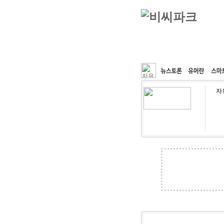
커뮤니티
속도패치
자