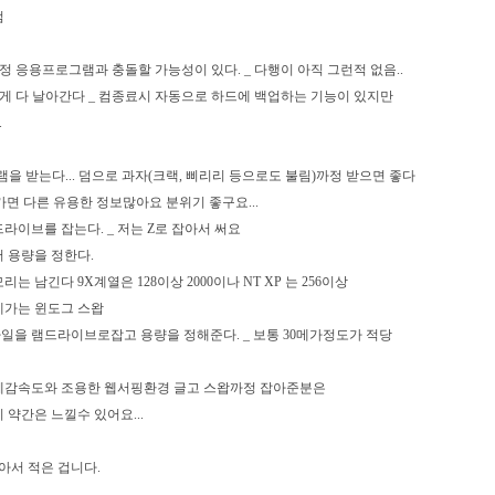
점
정 응용프로그램과 충돌할 가능성이 있다. _ 다행이 아직 그런적 없음..
게 다 날아간다 _ 컴종료시 자동으로 하드에 백업하는 기능이 있지만
.
그램을 받는다... 덤으로 과자(크랙, 삐리리 등으로도 불림)까정 받으면 좋다
 - 여기가면 다른 유용한 정보많아요 분위기 좋구요...
라이브를 잡는다. _ 저는 Z로 잡아서 써요
서 용량을 정한다.
는 남긴다 9X계열은 128이상 2000이나 NT XP 는 256이상
0메가는 윈도그 스왑
일을 램드라이브로잡고 용량을 정해준다. _ 보통 30메가정도가 적당
의 체감속도와 조용한 웹서핑환경 글고 스왑까정 잡아준분은
약간은 느낄수 있어요...
아서 적은 겁니다.