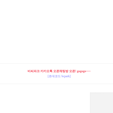
비씨파크 카카오톡 오픈채팅방 오픈! gogogo~~~
[초대코드 bcpark]