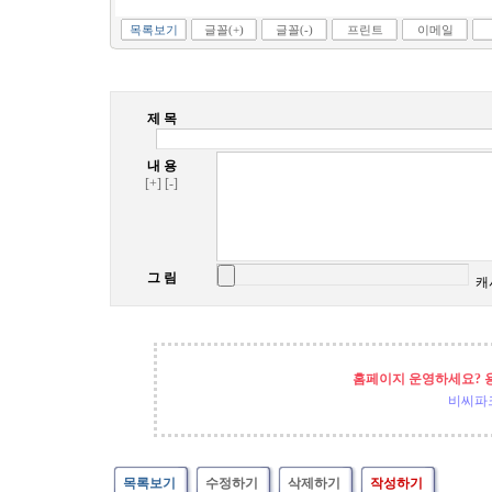
목록보기
글꼴(+)
글꼴(-)
프린트
이메일
제 목
내 용
[+]
[-]
그 림
캐
홈페이지 운영하세요? 
비씨파
목록보기
수정하기
삭제하기
작성하기