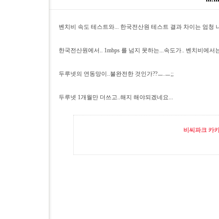
벤치비 속도 테스트와... 한국전산원 테스트 결과 차이는 엄청 나
한국전산원에서.. 1mbps 를 넘지 못하는...속도가.. 벤치비에서는
두루넷의 연동망이..불완전한 것인가??ㅡ.ㅡ;;
두루넷 1개월만 더쓰고..해지 해야되겠네요...
비씨파크 카카오