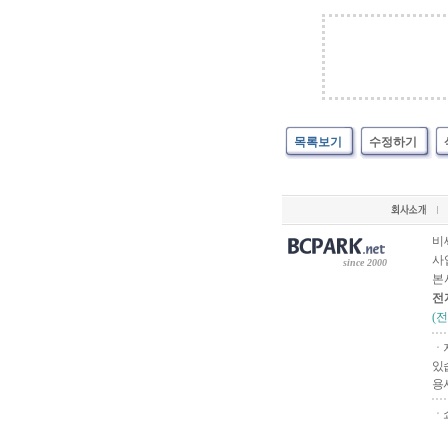
목록보기
수정하기
비
사업
since 2000
본
전
(
ㆍ
있
용
ㆍ