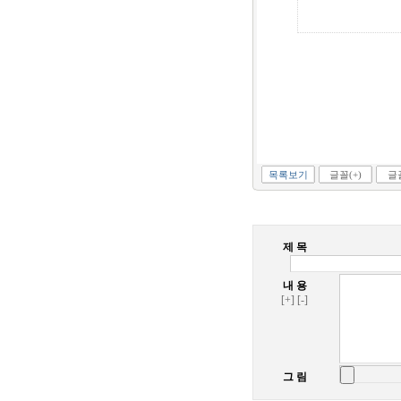
목록보기
글꼴(+)
글꼴
제 목
내 용
[+]
[-]
그 림