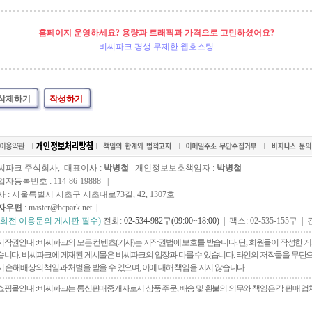
홈페이지 운영하세요? 용량과 트래픽과 가격으로 고민하셨어요?
비씨파크 평생 무제한 웹호스팅
삭제하기
작성하기
씨파크 주식회사, 대표이사 :
박병철
개인정보보호책임자 :
박병철
자등록번호 : 114-86-19888 |
사 : 서울특별시 서초구 서초대로73길, 42, 1307호
자우편
: master@bcpark.net |
전화전 이용문의 게시판 필수)
전화:
02-534-982구(09:00~18:00)
| 팩스: 02-535-155구 | 
저작권안내 : 비씨파크의 모든 컨텐츠(기사)는 저작권법에 보호를 받습니다. 단, 회원들이 작성한
습니다. 비씨파크에 게재된 게시물은 비씨파크의 입장과 다를 수 있습니다. 타인의 저작물을 무단으로 
시 손해배상의 책임과 처벌을 받을 수 있으며, 이에 대해 책임을 지지 않습니다.
쇼핑몰안내 : 비씨파크는 통신판매중개자로서 상품 주문, 배송 및 환불의 의무와 책임은 각 판매 업