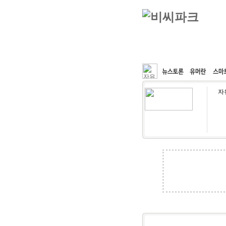
커뮤니티
속도패치
자