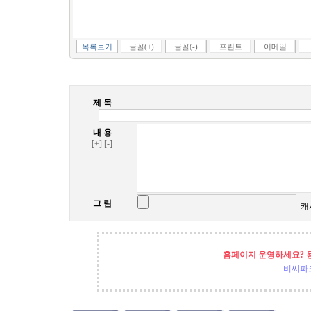
목록보기
글꼴(+)
글꼴(-)
프린트
이메일
제 목
내 용
[+]
[-]
그 림
캐
홈페이지 운영하세요? 
비씨파