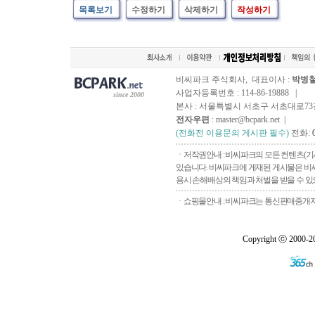
목록보기
수정하기
삭제하기
작성하기
비씨파크 주식회사, 대표이사 :
박병
사업자등록번호 : 114-86-19888 |
since 2000
본사 : 서울특별시 서초구 서초대로73길, 
전자우편
: master@bcpark.net |
(전화전 이용문의 게시판 필수)
전화:
ㆍ저작권안내 : 비씨파크의 모든 컨텐츠(기
있습니다. 비씨파크에 게재된 게시물은 비씨
용시 손해배상의 책임과 처벌을 받을 수 있으
ㆍ쇼핑몰안내 : 비씨파크는 통신판매중개자로
Copyright ⓒ 2000-