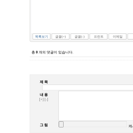
목록보기
글꼴(+)
글꼴(-)
프린트
이메일
총
0
개의 댓글이 있습니다.
제 목
내 용
[+]
[-]
그 림
캐