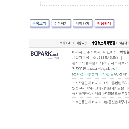
목록보기
수정하기
삭제하기
작성하기
비씨파크 주식회사, 대표이사 :
박병
사업자등록번호 : 114-86-19888 |
since 2000
본사 : 서울특별시 서초구 서초대로73길, 
전자우편
: master@bcpark.net |
(전화전 이용문의 게시판 필수)
전화:
ㆍ저작권안내 : 비씨파크의 모든 컨텐츠(기
있습니다. 비씨파크에 게재된 게시물은 비씨
용시 손해배상의 책임과 처벌을 받을 수 있으
ㆍ쇼핑몰안내 : 비씨파크는 통신판매중개자로