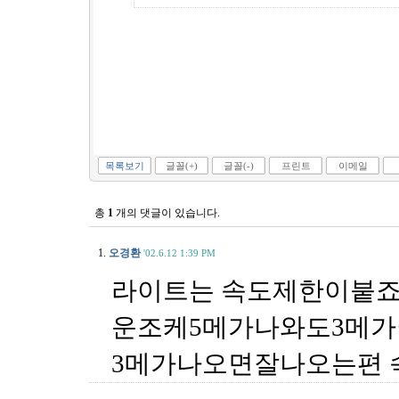
목록보기
글꼴(+)
글꼴(-)
프린트
이메일
총
1
개의 댓글이 있습니다.
1.
오경환
'02.6.12 1:39 PM
라이트는 속도제한이붙
운조케5메가나와도3메
3메가나오면잘나오는편