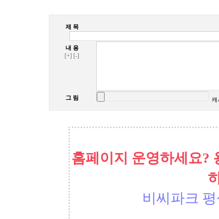
제 목
내 용
[+]
[-]
그 림
캐
홈페이지 운영하세요? 
비씨파크 평