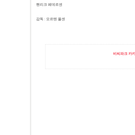
헨리크 페데르센
감독 : 모르텐 올센
비씨파크 카카오