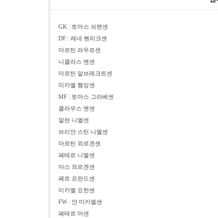
GK : 토마스 쇠렌센
DF : 레네 헨리크센
마르틴 라우르센
니클라스 옌센
마르틴 알브레크트센
미카엘 헴밍센
MF : 토마스 그라베센
클라우스 옌센
알란 니엘센
브리안 스틴 니엘센
마르틴 외르겐센
페테르 니엘센
마스 외르겐센
페르 프란드센
미카엘 요한센
FW : 얀 미카엘센
페테르 마센