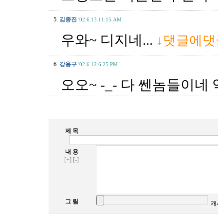
5.
김종진
'02.6.13 11:15 AM
우와~ 디지네...
↓댓글에댓
6.
강용구
'02.6.12 6:25 PM
오오~ -_- 다 쎈놈들이네 역
제 목
내 용
[+]
[-]
그 림
캐