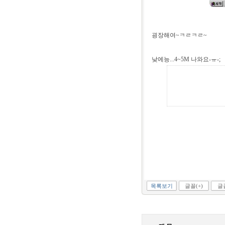
굉장해여~ㅋㄹㅋㄹ~
낮에능...4~5M 나와요-ㅠ-;
목록보기
글꼴(+)
글꼴