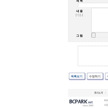
제 목
내 용
[+]
[-]
그 림
목록보기
수정하기
비
사업
since 2000