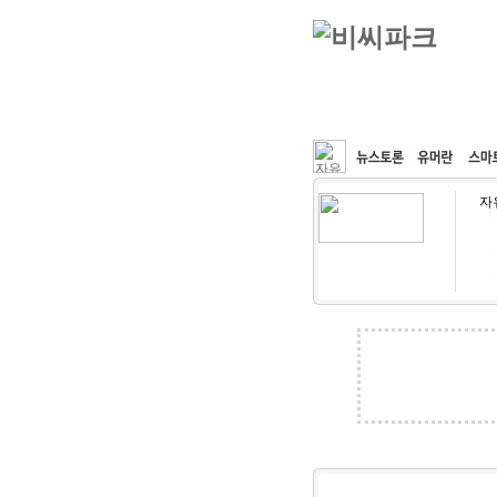
커뮤니티
속도패치
자