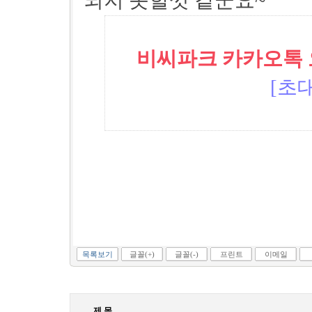
되지 못할껏 같군요~
비씨파크 카카오톡 오픈
[초대
목록보기
글꼴(+)
글꼴(-)
프린트
이메일
제 목