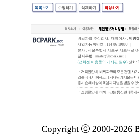
목록보기
수정하기
삭제하기
작성하기
비씨파크 주식회사, 대표이사 :
박병
사업자등록번호 : 114-86-19888 |
since 2000
본사 : 서울특별시 서초구 서초대로73길, 
전자우편
: master@bcpark.net |
(전화전 이용문의 게시판 필수)
전화:
ㆍ저작권안내 : 비씨파크의 모든 컨텐츠(기
있습니다. 비씨파크에 게재된 게시물은 비씨
용시 손해배상의 책임과 처벌을 받을 수 있으
ㆍ쇼핑몰안내 : 비씨파크는 통신판매중개자로
Copyright ⓒ 2000-2026