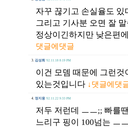
자꾸 끊기고 손실율도 있다
그리고 기사분 오면 잘 
정상이긴하지만 낮은편에 
댓글에댓글
3.
김성희
'02.11.18 8:19 PM
이건 모뎀 때문에 그런것
있는것입니다
↓댓글에댓
4.
정지웅
'02.11.22 9:33 PM
저두 저런데 ㅡㅡ;; 빠를
느리구 핑이 100넘는 ㅡㅡ