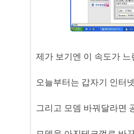
제가 보기엔 이 속도가 느린것
오늘부터는 갑자기 인터넷
그리고 모뎀 바꿔달라면 
모뎀을 아진테크껄로 바꾸