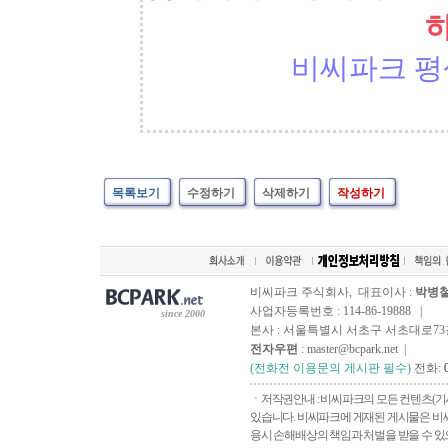
비씨파크 평
목록보기
수정하기
삭제하기
작성하기
비씨파크 주식회사, 대표이사 :
박병
사업자등록번호 : 114-86-19888 |
since 2000
본사 : 서울특별시 서초구 서초대로73길, 
전자우편
: master@bcpark.net |
(전화전 이용문의 게시판 필수)
전화:
ㆍ저작권안내 : 비씨파크의 모든 컨텐츠(기
있습니다. 비씨파크에 게재된 게시물은 비씨
용시 손해배상의 책임과 처벌을 받을 수 있으