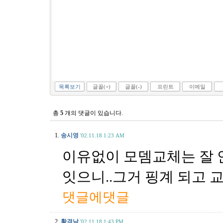
목록보기
글꼴(+)
글꼴(-)
프린트
이메일
총
5
개의 댓글이 있습니다.
1.
송시영
'02.11.18 1:23 AM
이유없이 모뎀교체는 잘 안
잇으니..그거 핑계 되고 
댓글에댓글
2.
황경남
'02.11.18 1:43 PM