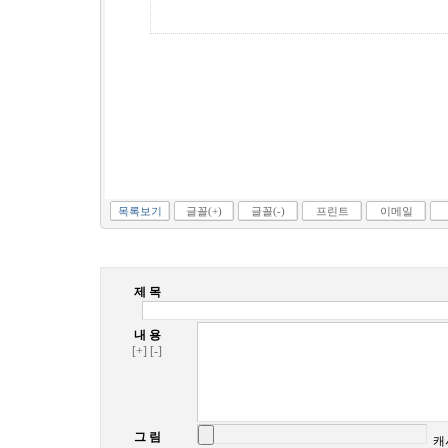
목록보기
글꼴(+)
글꼴(-)
프린트
이메일
제 목
내 용
[+]
[-]
그 림
캐