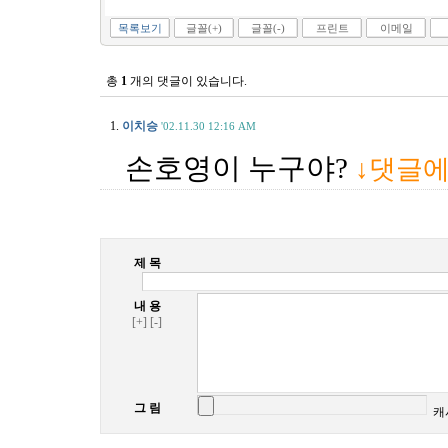
목록보기
글꼴(+)
글꼴(-)
프린트
이메일
총
1
개의 댓글이 있습니다.
1.
이치승
'02.11.30 12:16 AM
손호영이 누구야?
↓댓글
제 목
내 용
[+]
[-]
그 림
캐