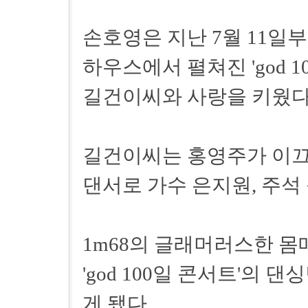
손호영은 지난 7월 11일부
하우스에서 펼쳐진 'god 
길건이씨와 사랑을 키웠다
길건이씨는 홍영주가 이끄는
댄서로 가수 은지원, 주석
1m68의 글래머러스한 몸
'god 100일 콘서트'의
게 됐다.