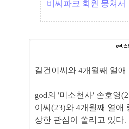
비씨파크 회원 뭉쳐서 1
god,
길건이씨와 4개월째 열애
god의 '미소천사' 손호영(
이씨(23)와 4개월째 열
상한 관심이 쏠리고 있다.