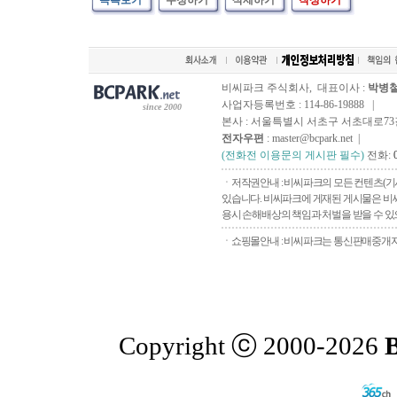
목록보기
수정하기
삭제하기
작성하기
비씨파크 주식회사, 대표이사 :
박병
사업자등록번호 : 114-86-19888 |
since 2000
본사 : 서울특별시 서초구 서초대로73길, 
전자우편
: master@bcpark.net |
(전화전 이용문의 게시판 필수)
전화:
ㆍ저작권안내 : 비씨파크의 모든 컨텐츠(기
있습니다. 비씨파크에 게재된 게시물은 비씨
용시 손해배상의 책임과 처벌을 받을 수 있으
ㆍ쇼핑몰안내 : 비씨파크는 통신판매중개자로
Copyright ⓒ 2000-2026