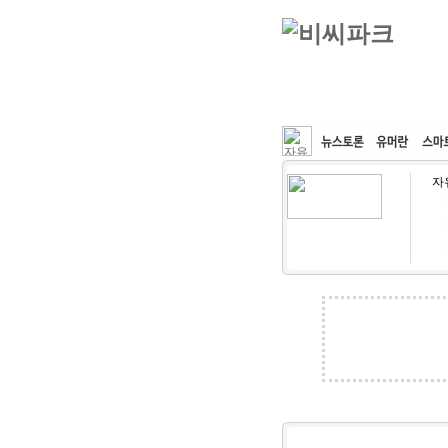
커뮤니티
속도패치
자