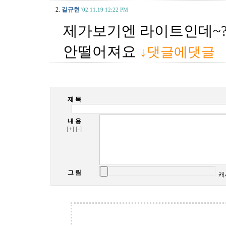
2.
길규현
'02.11.19 12:22 PM
제가보기엔 라이트인데~
안떨어져요
↓댓글에댓글
제 목
내 용
[+]
[-]
그 림
캐