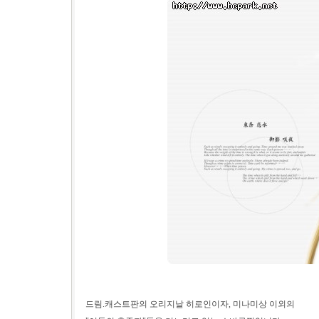
드림.캐스트판의 오리지날 히로인이자, 미나미상 이외의