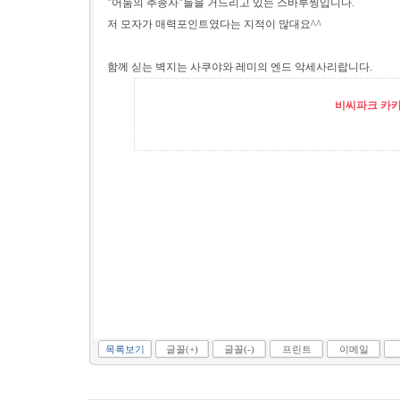
"어둠의 추종자"들을 거느리고 있는 스바루찡입니다.
저 모자가 매력포인트였다는 지적이 많대요^^
함께 싣는 벽지는 사쿠야와 레미의 엔드 악세사리랍니다.
비씨파크 카카오
목록보기
글꼴(+)
글꼴(-)
프린트
이메일