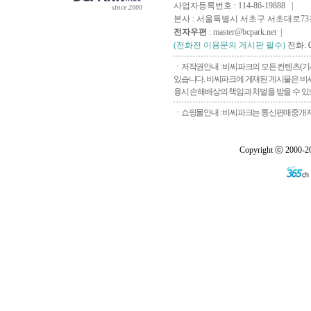
사업자등록번호 : 114-86-19888 |
since 2000
본사 : 서울특별시 서초구 서초대로73길, 
전자우편
: master@bcpark.net |
(전화전 이용문의 게시판 필수)
전화:
ㆍ저작권안내 : 비씨파크의 모든 컨텐츠(기
있습니다. 비씨파크에 게재된 게시물은 비씨
용시 손해배상의 책임과 처벌을 받을 수 있으
ㆍ쇼핑몰안내 : 비씨파크는 통신판매중개자로
Copyright ⓒ 2000-