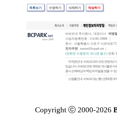
목록보기
수정하기
삭제하기
작성하기
비씨파크 주식회사, 대표이사 :
박병
사업자등록번호 : 114-86-19888 |
since 2000
본사 : 서울특별시 서초구 서초대로73길, 
전자우편
: master@bcpark.net |
(전화전 이용문의 게시판 필수)
전화:
ㆍ저작권안내 : 비씨파크의 모든 컨텐츠(기
있습니다. 비씨파크에 게재된 게시물은 비씨
용시 손해배상의 책임과 처벌을 받을 수 있으
ㆍ쇼핑몰안내 : 비씨파크는 통신판매중개자로
Copyright ⓒ 2000-2026