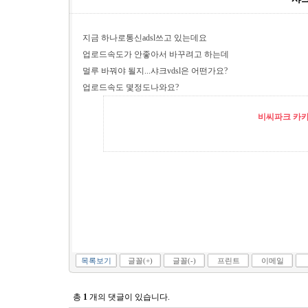
지금 하나로통신adsl쓰고 있는데요
업로드속도가 안좋아서 바꾸려고 하는데
멀루 바꿔야 될지...샤크vdsl은 어떤가요?
업로드속도 몇정도나와요?
비씨파크 카카오
목록보기
글꼴(+)
글꼴(-)
프린트
이메일
총
1
개의 댓글이 있습니다.