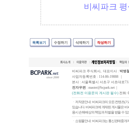
비씨파크 평
목록보기
수정하기
삭제하기
작성하기
비씨파크 주식회사, 대표이사 :
박병
사업자등록번호 : 114-86-19888 |
since 2000
본사 : 서울특별시 서초구 서초대로73길, 
전자우편
: master@bcpark.net |
(전화전 이용문의 게시판 필수)
전화:
ㆍ저작권안내 : 비씨파크의 모든 컨텐츠(기
있습니다. 비씨파크에 게재된 게시물은 비씨
용시 손해배상의 책임과 처벌을 받을 수 있으
ㆍ쇼핑몰안내 : 비씨파크는 통신판매중개자로