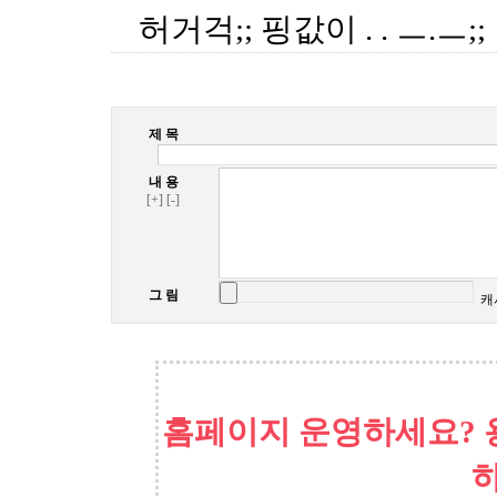
허거걱;; 핑값이 . . ㅡ.ㅡ;;
제 목
내 용
[+]
[-]
그 림
캐
홈페이지 운영하세요? 