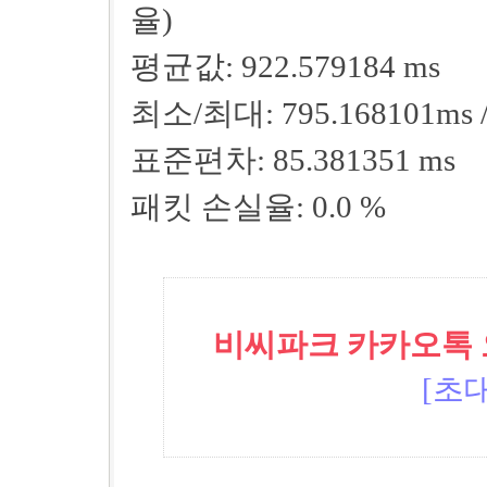
율)
평균값: 922.579184 ms
최소/최대: 795.168101ms /
표준편차: 85.381351 ms
패킷 손실율: 0.0 %
비씨파크 카카오톡 오픈
[초대