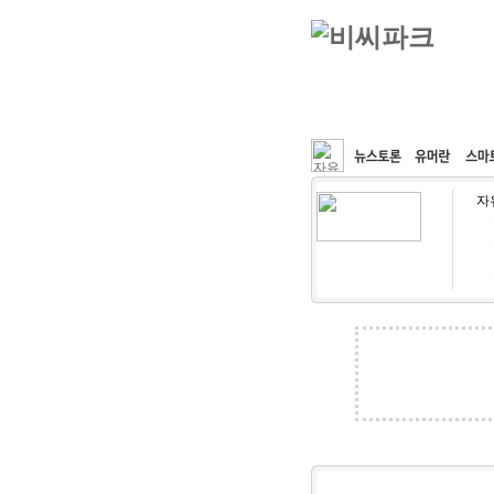
커뮤니티
속도패치
자