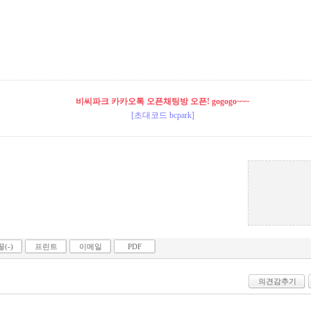
비씨파크 카카오톡 오픈채팅방 오픈! gogogo~~~
[초대코드 bcpark]
(-)
프린트
이메일
PDF
의견감추기