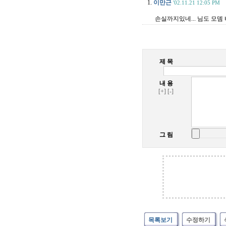
1.
이만근
'02.11.21 12:05 PM
손실까지있네... 님도 모뎀 
제 목
내 용
[+]
[-]
그 림
목록보기
수정하기