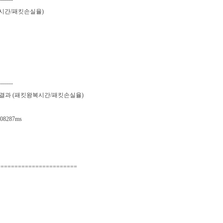
복시간/패킷손실율)
-------
트 결과 (패킷왕복시간/패킷손실율)
408287ms
=======================