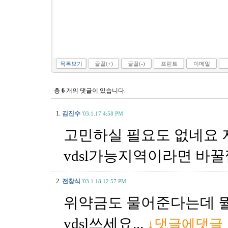
목록보기
글꼴(+)
글꼴(-)
프린트
이메일
총
6
개의 댓글이 있습니다.
1.
김진수
'03.1.17 4:58 PM
고민하실 필요도 없네요 
vdsl가능지역이라면 바
2.
전창식
'03.1.18 12:57 PM
위약금도 물어준다는데 뭘 
vdsl쓰세요...
↓댓글에댓글