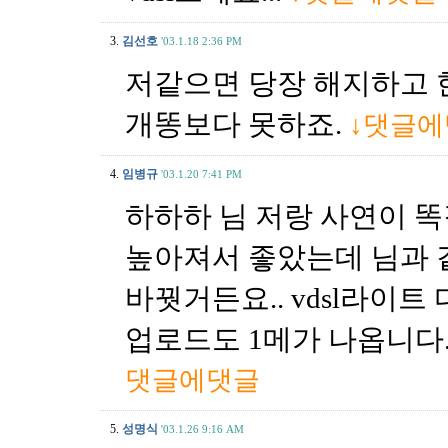
3.
김선호
'03.1.18 2:36 PM
저같으면 당장 해지하고 
개똥보다 못하죠.
↓댓글
4.
임병규
'03.1.20 7:41 PM
하하하 님 저랑 사연이 똑
높아져서 좋았는데 님과 같
바꿧거든요.. vdsl라이트
업로드도 1메가 나옵니다..
댓글에댓글
5.
성명식
'03.1.26 9:16 AM