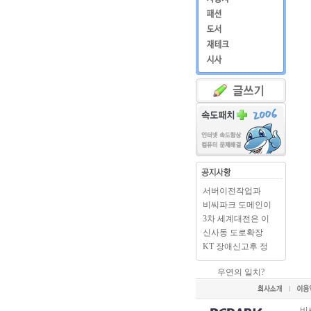
서버이전작업과
BCPARK.c..
비씨파크 도메인이
BCPAR..
3차 세계대전은 이
미 시..
신사동 도로확장
출입구..
KT 장애신고후 정
상으로..
우연의 일치?
비