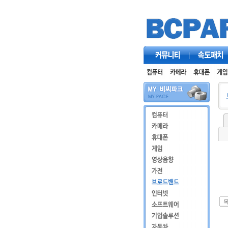
커뮤니티
속도패치