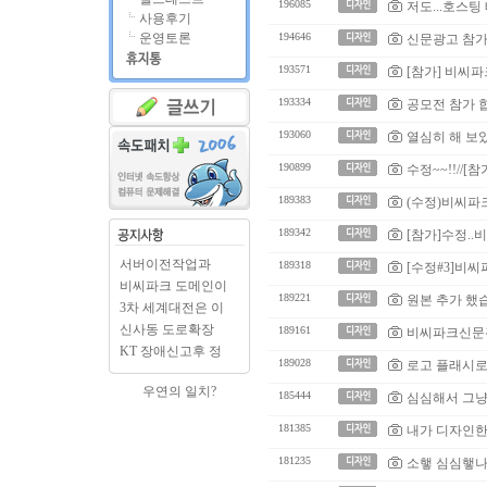
196085
저도...호스팅 배너.....
사용후기
운영토론
194646
신문광고 참
193571
[참가] 비씨
193334
공모전 참가 합니다
193060
열심히 해 보았지
190899
수정~~!!//[
189383
(수정)비씨파
189342
[참가]수정.
서버이전작업과
189318
[수정#3]비씨파
BCPARK.c..
비씨파크 도메인이
189221
원본 추가 했
BCPAR..
3차 세계대전은 이
미 시..
신사동 도로확장
189161
비씨파크신문광
출입구..
KT 장애신고후 정
189028
로고 플래시로
상으로..
우연의 일치?
185444
심심해서 그냥
181385
내가 디자인한 
181235
소햏 심심햏