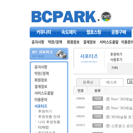
커뮤니티
속도패치
웹호스팅
공동구매
기타
등록순
베스트
198606
New! 365채
198605
New! 365채
후원하기
후원현황 전체
198341
365채널용 
나의 후원현황
197872
신문광고 공모
디자인
필드테스트