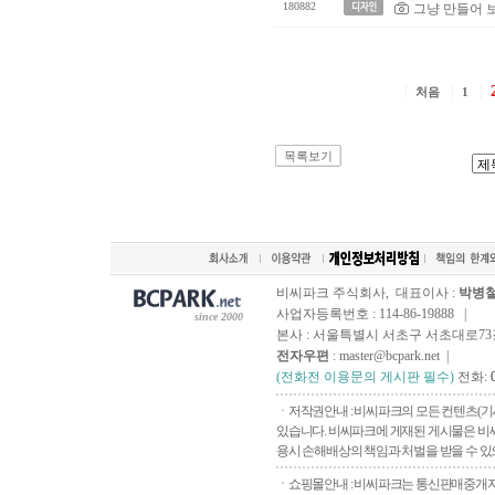
180882
그냥 만들어 보
처음
1
목록보기
비씨파크 주식회사, 대표이사 :
박병
사업자등록번호 : 114-86-19888 |
since 2000
본사 : 서울특별시 서초구 서초대로73길, 
전자우편
: master@bcpark.net |
(전화전 이용문의 게시판 필수)
전화:
ㆍ저작권안내 : 비씨파크의 모든 컨텐츠(기
있습니다. 비씨파크에 게재된 게시물은 비씨
용시 손해배상의 책임과 처벌을 받을 수 있으
ㆍ쇼핑몰안내 : 비씨파크는 통신판매중개자로