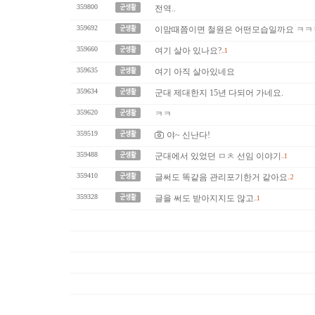
359800
전역..
359692
이맘때쯤이면 철원은 어떤모습일까요 ㅋㅋ
359660
여기 살아 있나요?
..1
359635
여기 아직 살아있네요
359634
군대 제대한지 15년 다되어 가네요.
359620
ㅋㅋ
359519
야~ 신난다!
359488
군대에서 있었던 ㅁㅊ 선임 이야기
..1
359410
글써도 똑같음 관리포기한거 같아요
..2
359328
글을 써도 받아지지도 않고
..1