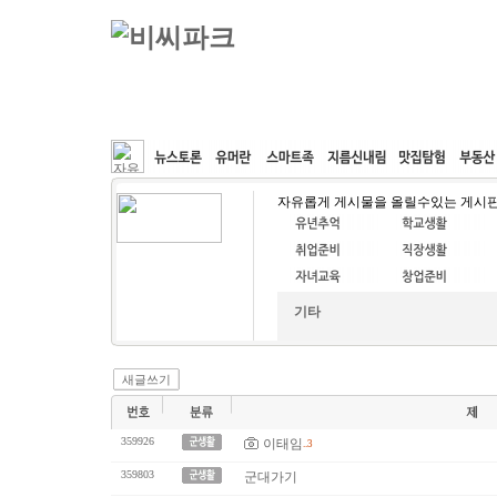
커뮤니티
속도패치
웹호스팅
공동구매
자유롭게 게시물을 올릴수있는 게시
기타
새글쓰기
359926
이태임
..3
359803
군대가기