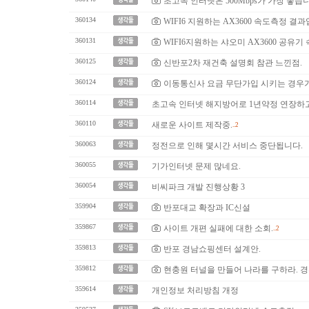
초고속 인터넷은 500Mbps가 가장 좋습
360134
WIFI6 지원하는 AX3600 속도측정 결
360131
WIFI6지원하는 샤오미 AX3600 공유기
360125
신반포2차 재건축 설명회 참관 느낀점.
360124
이동통신사 요금 무단가입 시키는 경우가
360114
초고속 인터넷 해지방어로 1년약정 연장하고 
360110
새로운 사이트 제작중.
..2
360063
정전으로 인해 몇시간 서비스 중단됩니다.
360055
기가인터넷 문제 많네요.
360054
비씨파크 개발 진행상황 3
359904
반포대교 확장과 IC신설
359867
사이트 개편 실패에 대한 소회.
..2
359813
반포 경남쇼핑센터 설계안.
359812
현충원 터널을 만들어 나라를 구하라. 
359614
개인정보 처리방침 개정