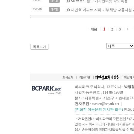
359537
SK브로드밴드 기가인터넷 속도측정
359516
재건축 아파트 지하 기부채납 교통시설
1
처음
2
3
4
목록보기
비씨파크 주식회사, 대표이사 :
박병
사업자등록번호 : 114-86-19888 |
since 2000
본사 : 서울특별시 서초구 서초대로73길, 
전자우편
: master@bcpark.net |
(전화전 이용문의 게시판 필수)
전화:
ㆍ저작권안내 : 비씨파크의 모든 컨텐츠(기
있습니다. 비씨파크에 게재된 게시물은 비씨
용시 손해배상의 책임과 처벌을 받을 수 있으