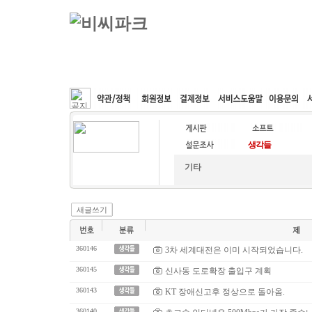
커뮤니티
속도패치
웹호스팅
공동구매
기타
새글쓰기
360146
3차 세계대전은 이미 시작되었습니다.
360145
신사동 도로확장 출입구 계획
360143
KT 장애신고후 정상으로 돌아옴.
360140