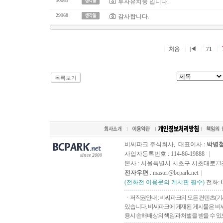
30063
투자유치중 입니다.
29968
감사합니다.
처음
|◀
71
목록보기
비씨파크 주식회사, 대표이사 :
박병
사업자등록번호 : 114-86-19888 |
since 2000
본사 : 서울특별시 서초구 서초대로73길, 
전자우편
: master@bcpark.net |
(전화전 이용문의 게시판 필수)
전화:
ㆍ저작권안내 : 비씨파크의 모든 컨텐츠(기
있습니다. 비씨파크에 게재된 게시물은 비씨
용시 손해배상의 책임과 처벌을 받을 수 있으