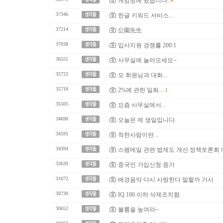
게임방에 왔습니다.
..4
37346
한글 키워드 서비스...
37214
公園先生
37038
입사지원 경쟁률 200:1
36551
사무실에 놀러오세요~
35723
모 회원님과 대화...
35718
2%에 관한 일화...
..1
35505
요즘 사무실에서...
34690
오늘은 제 생일입니다.
34595
착한사람이란...
34394
스팸메일 관련 법제도 개선 정책토론회 
33639
중국인 가입신청 증가
31672
배경음악 다시 사랑한다 말할까 가사
30730
IQ 100 이하 삭제조치함.
30652
볼륨을 높여라~