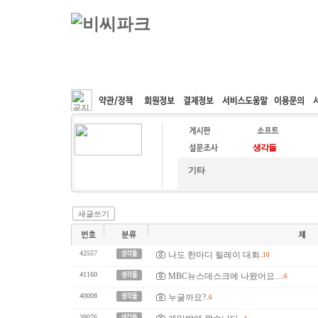
커뮤니티
속도패치
웹호스팅
공동구매
기타
새글쓰기
42557
나도 한마디 릴레이 대회
..10
41160
MBC뉴스데스크에 나왔어요...
..6
40008
누굴까요?
..6
38076