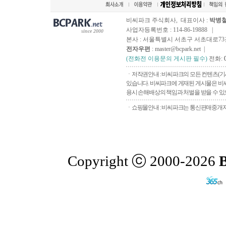
비씨파크 주식회사, 대표이사 :
박병
사업자등록번호 : 114-86-19888 |
since 2000
본사 : 서울특별시 서초구 서초대로73길, 
전자우편
: master@bcpark.net |
(전화전 이용문의 게시판 필수)
전화:
ㆍ저작권안내 : 비씨파크의 모든 컨텐츠(기
있습니다. 비씨파크에 게재된 게시물은 비씨
용시 손해배상의 책임과 처벌을 받을 수 있으
ㆍ쇼핑몰안내 : 비씨파크는 통신판매중개자로
Copyright ⓒ 2000-2026