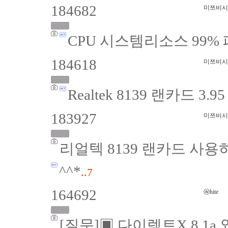
184682
미쯔비시
CPU 시스템리소스 99%
184618
미쯔비시
Realtek 8139 랜카드 3.
183927
미쯔비시
리얼텍 8139 랜카드 사
^^*
..7
164692
ⓦhite
[질문]▣ 다이렉트X 8.1a 와