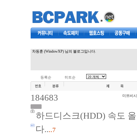
커뮤니티
속도패치
웹호스팅
공동구매
차동훈 (WindowXP) 님의 블로그입니다.
등록순
히트순
184683
미쯔비시
하드디스크(HDD) 속도 
다..
..7