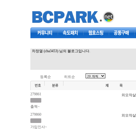
커뮤니티
속도패치
웹호스팅
공동구매
차정열 (cha3453) 님의 블로그입니다.
등록순
히트순
279861
외모작살
출첵~
279860
외모작살
가입인사~