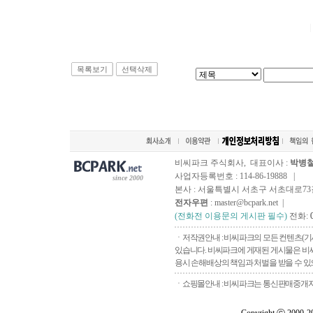
목록보기
선택삭제
비씨파크 주식회사, 대표이사 :
박병
사업자등록번호 : 114-86-19888 |
since 2000
본사 : 서울특별시 서초구 서초대로73길, 
전자우편
: master@bcpark.net |
(전화전 이용문의 게시판 필수)
전화:
ㆍ저작권안내 : 비씨파크의 모든 컨텐츠(기
있습니다. 비씨파크에 게재된 게시물은 비씨
용시 손해배상의 책임과 처벌을 받을 수 있으
ㆍ쇼핑몰안내 : 비씨파크는 통신판매중개자로