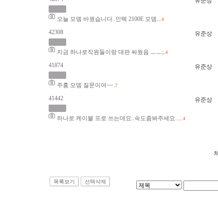
유준상
오늘 모뎀 바꿨습니다..인텍 2100E 모뎀..
..4
42308
유준상
지금 하나로직원들이랑 대판 싸웠음 ㅡㅡ;
..4
41874
유준상
주홍 모뎀 질문이여~~
..7
41442
유준상
하나로 케이블 프로 쓰는데요..속도좀봐주세요....
..4
목록보기
선택삭제