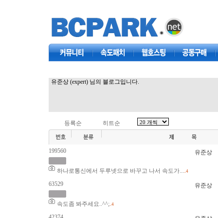
커뮤니티
속도패치
웹호스팅
공동구매
유준상 (expert) 님의 블로그입니다.
등록순
히트순
199560
유준상
하나로통신에서 두루넷으로 바꾸고 나서 속도가...
..4
63529
유준상
속도좀 봐주세요..^^;
..4
42374