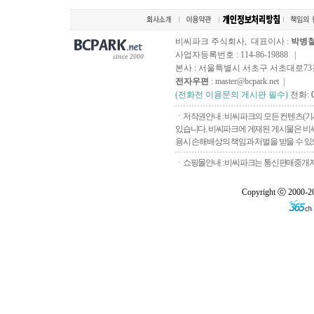
비씨파크 주식회사, 대표이사 :
박병
사업자등록번호 : 114-86-19888 |
since 2000
본사 : 서울특별시 서초구 서초대로73길, 
전자우편
: master@bcpark.net |
(전화전 이용문의 게시판 필수)
전화:
ㆍ저작권안내 : 비씨파크의 모든 컨텐츠(기
있습니다. 비씨파크에 게재된 게시물은 비씨
용시 손해배상의 책임과 처벌을 받을 수 있으
ㆍ쇼핑몰안내 : 비씨파크는 통신판매중개자로
Copyright ⓒ 2000-