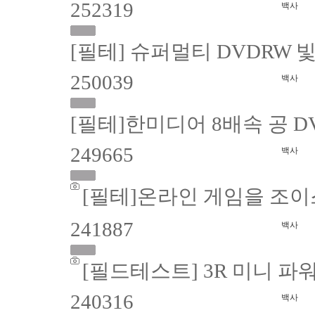
252319
백사
[필테] 슈퍼멀티 DVDRW 빛
250039
백사
[필테]한미디어 8배속 공 D
249665
백사
[필테]온라인 게임을 조이
241887
백사
[필드테스트] 3R 미니 파워
240316
백사