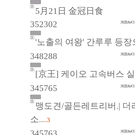
5月21日 金冠日食
352302
河田&#31
'노출의 여왕' 간루루 등
348288
河田&#31
[京王] 케이오 고속버스 
345765
河田&#31
맹도견/골든레트리버.| 
소..
..3
345763
河田&#31