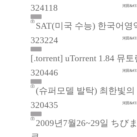
324118
河田&#31
SAT(미국 수능) 한국어영
323224
河田&#31
[.torrent] uTorrent 1.84 
320446
河田&#31
(슈퍼모델 발탁) 최한빛의
320435
河田&#31
2009년7월26~29일 ち
코..