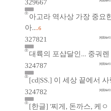
329667
河田&#31
아고라 역사상 가장 중요
아..
..6
327821
河田&#31
대륙의 포샵달인... 중궈렌
324787
河田&#31
[cd|SS.] 이 세상 끝에서
324782
河田&#31
[한글] '찌게, 돈까스, 케ㅤ