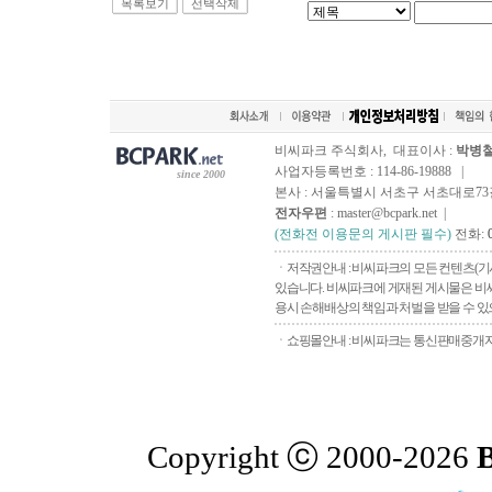
목록보기
선택삭제
비씨파크 주식회사, 대표이사 :
박병
사업자등록번호 : 114-86-19888 |
since 2000
본사 : 서울특별시 서초구 서초대로73길, 
전자우편
: master@bcpark.net |
(전화전 이용문의 게시판 필수)
전화:
ㆍ저작권안내 : 비씨파크의 모든 컨텐츠(기
있습니다. 비씨파크에 게재된 게시물은 비씨
용시 손해배상의 책임과 처벌을 받을 수 있으
ㆍ쇼핑몰안내 : 비씨파크는 통신판매중개자로
Copyright ⓒ 2000-2026