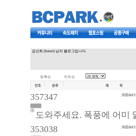
커뮤니티
속도패치
웹호스팅
공동구매
김선희 (hotori) 님의 블로그입니다.
등록순
히트순
357347
河田&#31
도와주세요. 폭풍에 어미 
353038
河田&#31