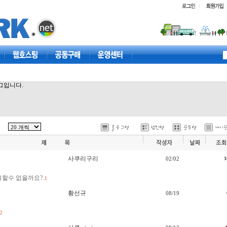
웹호스팅
공동구매
고객센터
로그입니다.
사쿠리구리
02/02
1
용할수 없을까요?
..1
황선규
08/19
.2