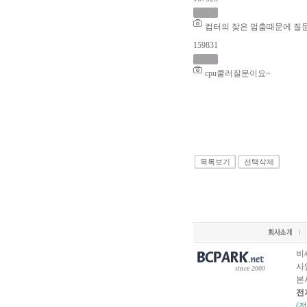
컴터의 잦은 멈춤때문에 질
159831
cpu쿨러질문이요~
목록보기
선택삭제
비
사업
since 2000
본
전
(