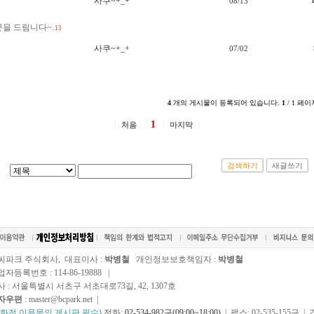
사쿠~+_+
08/13
문을 드림니다~
..13
사쿠~+_+
07/02
4
개의 게시물이 등록되어 있습니다.
1
/ 1 페이
1
처음
마지막
검색하기
새글쓰기
씨파크 주식회사, 대표이사 :
박병철
개인정보보호책임자 :
박병철
자등록번호 : 114-86-19888 |
사 : 서울특별시 서초구 서초대로73길, 42, 1307호
자우편
: master@bcpark.net |
전화전 이용문의 게시판 필수)
전화:
02-534-982구(09:00~18:00)
| 팩스: 02-535-155구 | 