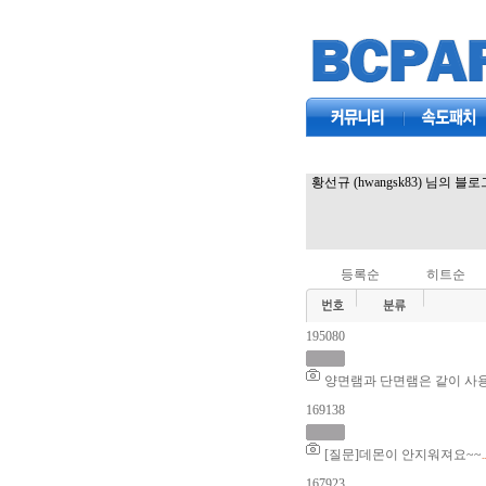
커뮤니티
속도패치
황선규 (hwangsk83) 님의 블
등록순
히트순
195080
양면램과 단면램은 같이 사
169138
[질문]데몬이 안지워져요~~
.
167923