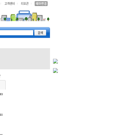
03
61