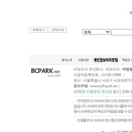
목록보기
선택삭제
비씨파크 주식회사, 대표이사 :
박병
사업자등록번호 : 114-86-19888 |
since 2000
본사 : 서울특별시 서초구 서초대로73길, 
전자우편
: master@bcpark.net |
(전화전 이용문의 게시판 필수)
전화:
ㆍ저작권안내 : 비씨파크의 모든 컨텐츠(기
있습니다. 비씨파크에 게재된 게시물은 비씨
용시 손해배상의 책임과 처벌을 받을 수 있으
ㆍ쇼핑몰안내 : 비씨파크는 통신판매중개자로