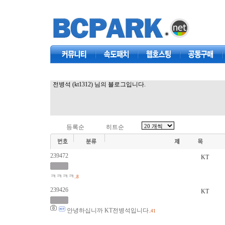
커뮤니티
속도패치
웹호스팅
공동구매
전병석 (kt1312) 님의 블로그입니다.
등록순
히트순
239472
KT
ㅋㅋㅋㅋ
..8
239426
KT
안녕하십니까 KT전병석입니다
..41