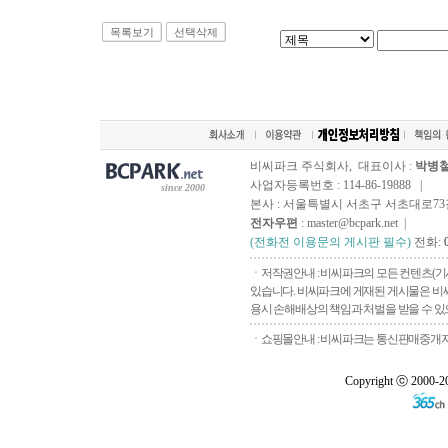
목록보기
선택삭제
비씨파크 주식회사, 대표이사 :
박병
사업자등록번호 : 114-86-19888 |
since 2000
본사 : 서울특별시 서초구 서초대로73길, 
전자우편
: master@bcpark.net |
(전화전 이용문의 게시판 필수)
전화:
ㆍ저작권안내 : 비씨파크의 모든 컨텐츠(기
있습니다. 비씨파크에 게재된 게시물은 비씨
용시 손해배상의 책임과 처벌을 받을 수 있으
ㆍ쇼핑몰안내 : 비씨파크는 통신판매중개자로
Copyright ⓒ 2000-