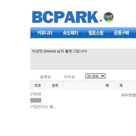
커뮤니티
속도패치
웹호스팅
공동구매
이상민 (miuraz) 님의 블로그입니다.
등록순
히트순
279456
라이언깡
가입인사는 뭘..