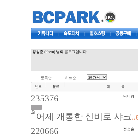
커뮤니티
속도패치
웹호스팅
공동구매
정성훈 (nhero) 님의 블로그입니다.
등록순
히트순
235376
닉네임
어제 개통한 신비로 샤크
..
220666
정성훈