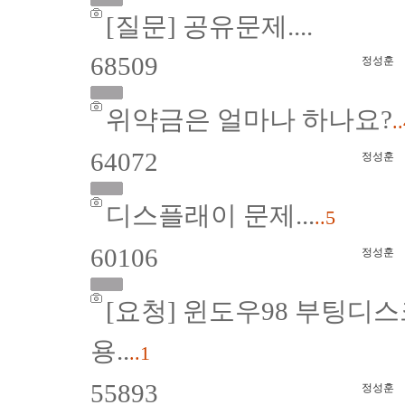
[질문] 공유문제....
68509
정성훈
위약금은 얼마나 하나요?
.
64072
정성훈
디스플래이 문제...
..5
60106
정성훈
[요청] 윈도우98 부팅디
용..
..1
55893
정성훈