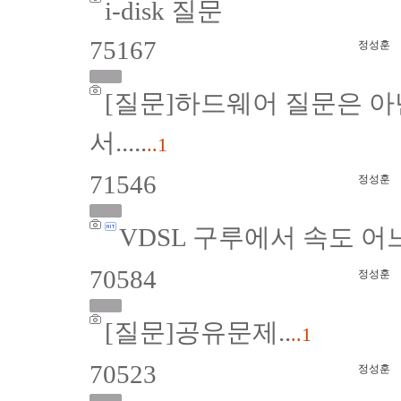
i-disk 질문
75167
정성훈
[질문]하드웨어 질문은 아
서.....
..1
71546
정성훈
VDSL 구루에서 속도 
70584
정성훈
[질문]공유문제..
..1
70523
정성훈