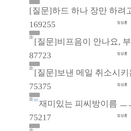
[질문]하드 하나 장만 하려고
169255
정성훈
[질문]비프음이 안나요, 
87723
정성훈
[질문]보낸 메일 취소시키
75375
정성훈
재미있는 피씨방이름 ㅡㅡ
75217
정성훈