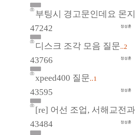
부팅시 경고문인데요 몬
47242
정성훈
디스크 조각 모음 질문
..2
43766
정성훈
xpeed400 질문
..1
43595
정성훈
[re] 어선 조업, 서해교전
43484
정성훈