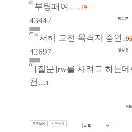
부팅때여....
..19
43447
정성훈
서해 교전 목격자 증언
..9
42697
정성훈
[질문]rw를 사려고 하는
천..
..1
처음
목록보기
선택삭제