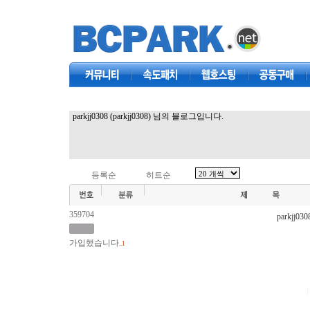
커뮤니티
속도패치
웹호스팅
공동구매
parkjj0308 (parkjj0308) 님의 블로그입니다.
등록순
히트순
359704
parkjj030
가입했습니다
..1