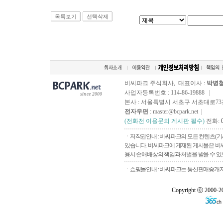
목록보기
선택삭제
비씨파크 주식회사, 대표이사 :
박병
사업자등록번호 : 114-86-19888 |
since 2000
본사 : 서울특별시 서초구 서초대로73길, 
전자우편
: master@bcpark.net |
(전화전 이용문의 게시판 필수)
전화:
ㆍ저작권안내 : 비씨파크의 모든 컨텐츠(기
있습니다. 비씨파크에 게재된 게시물은 비씨
용시 손해배상의 책임과 처벌을 받을 수 있으
ㆍ쇼핑몰안내 : 비씨파크는 통신판매중개자로
Copyright ⓒ 2000-