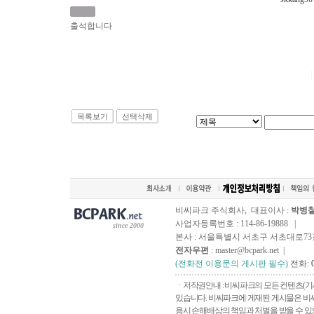
출석합니다
목록보기
선택삭제
비씨파크 주식회사, 대표이사 :
박병
사업자등록번호 : 114-86-19888 |
since 2000
본사 : 서울특별시 서초구 서초대로73길, 
전자우편
: master@bcpark.net |
(전화전 이용문의 게시판 필수)
전화:
ㆍ저작권안내 : 비씨파크의 모든 컨텐츠(기
있습니다. 비씨파크에 게재된 게시물은 비씨
용시 손해배상의 책임과 처벌을 받을 수 있으