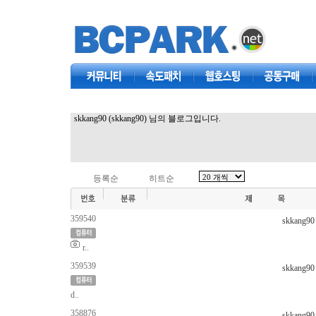
커뮤니티
속도패치
웹호스팅
공동구매
skkang90 (skkang90) 님의 블로그입니다.
등록순
히트순
359540
skkang90
r..
359539
skkang90
d..
358876
skkang90