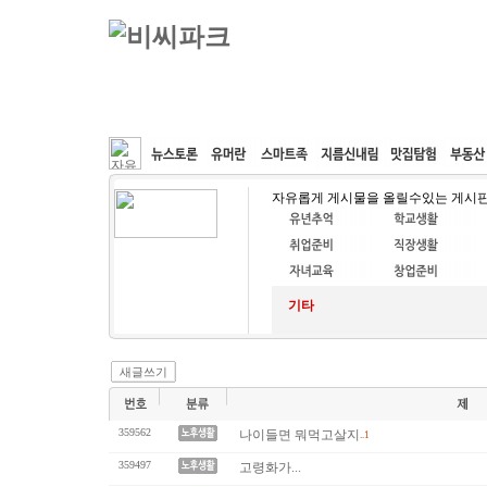
커뮤니티
속도패치
웹호스팅
공동구매
자유롭게 게시물을 올릴수있는 게시
기타
새글쓰기
359562
나이들면 뭐먹고살지
..1
359497
고령화가...