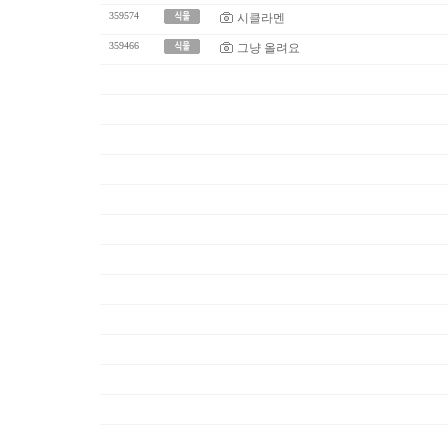
359574
시클라멘
359466
그냥 올려요