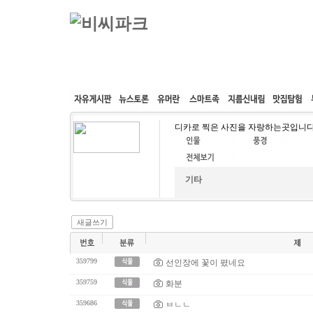
커뮤니티
속도패치
웹호스팅
공동구매
디카로 찍은 사진을 자랑하는곳입니다
기타
새글쓰기
359799
선인장에 꽃이 폈네요
359759
화분
359686
ㅂㄴㄴ