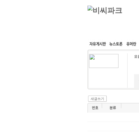
커뮤니티
속도패치
오
새글쓰기