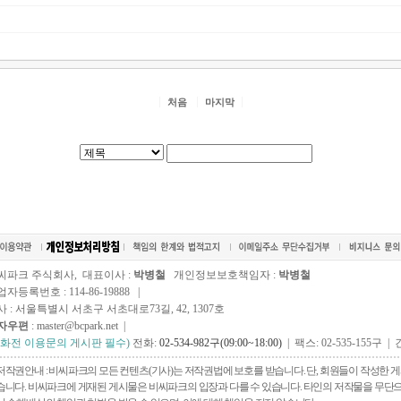
처음
마지막
씨파크 주식회사, 대표이사 :
박병철
개인정보보호책임자 :
박병철
자등록번호 : 114-86-19888 |
사 : 서울특별시 서초구 서초대로73길, 42, 1307호
자우편
: master@bcpark.net |
전화전 이용문의 게시판 필수)
전화:
02-534-982구(09:00~18:00)
| 팩스: 02-535-155구 | 
저작권안내 : 비씨파크의 모든 컨텐츠(기사)는 저작권법에 보호를 받습니다. 단, 회원들이 작성한
습니다. 비씨파크에 게재된 게시물은 비씨파크의 입장과 다를 수 있습니다. 타인의 저작물을 무단으로 