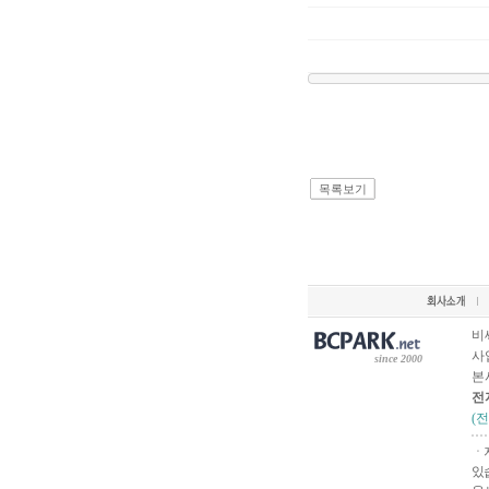
목록보기
비
사업
since 2000
본
전
(
ㆍ
있