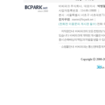
비씨파크 주식회사, 대표이사 :
박병
사업자등록번호 : 114-86-19888 |
since 2000
본사 : 서울특별시 서초구 서초대로73길, 
전자우편
: master@bcpark.net |
(전화전 이용문의 게시판 필수)
전화:
ㆍ저작권안내 : 비씨파크의 모든 컨텐츠(기
있습니다. 비씨파크에 게재된 게시물은 비씨
용시 손해배상의 책임과 처벌을 받을 수 있으
ㆍ쇼핑몰안내 : 비씨파크는 통신판매중개자로
Copyright ⓒ 2000-