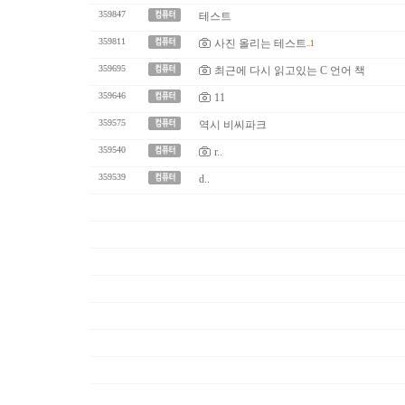
359847
테스트
359811
사진 올리는 테스트
..1
359695
최근에 다시 읽고있는 C 언어 책
359646
11
359575
역시 비씨파크
359540
r..
359539
d..