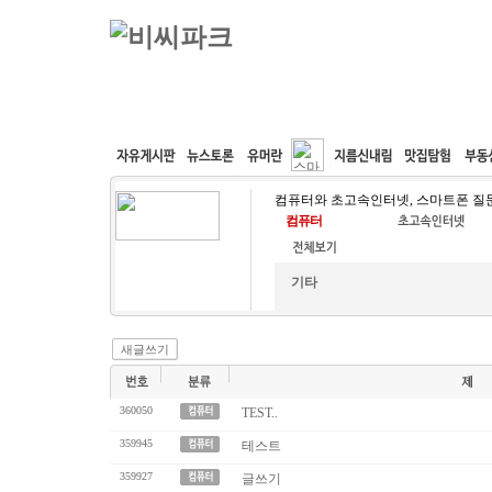
커뮤니티
속도패치
웹호스팅
공동구매
컴퓨터와 초고속인터넷, 스마트폰 질문
기타
새글쓰기
360050
TEST..
359945
테스트
359927
글쓰기