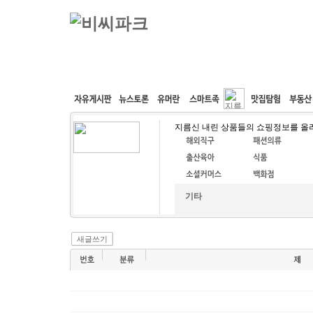
커뮤니티
속도패치
웹호스팅
공동구매
지름신 내린 상품들의 쇼핑정보를 올
기타
새글쓰기