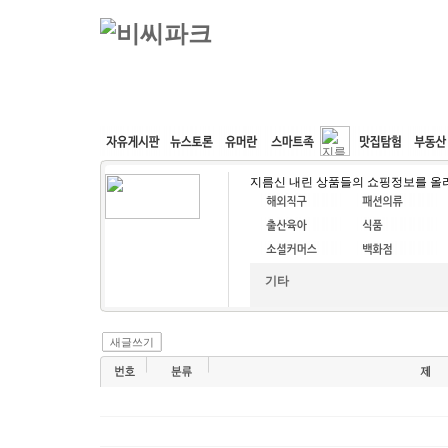
커뮤니티
속도패치
웹호스팅
공동구매
지름신 내린 상품들의 쇼핑정보를 올
기타
새글쓰기