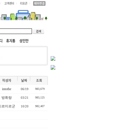
intothe
06/19
983,679
방휘랑
03/21
983,125
미르미르군
10/20
982,407