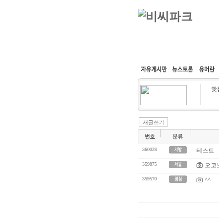
커뮤니티
속도패치
맛
새글쓰기
360028
테스트
359875
오코
359570
^^