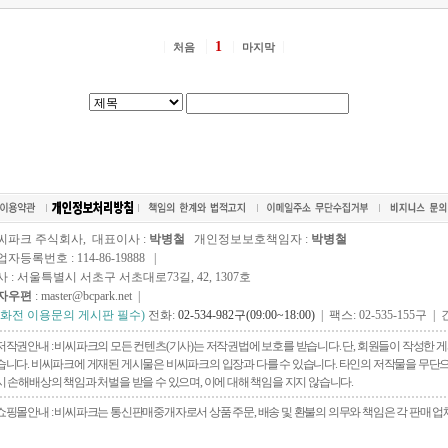
1
처음
마지막
씨파크 주식회사, 대표이사 :
박병철
개인정보보호책임자 :
박병철
자등록번호 : 114-86-19888 |
사 : 서울특별시 서초구 서초대로73길, 42, 1307호
자우편
: master@bcpark.net |
전화전 이용문의 게시판 필수)
전화:
02-534-982구(09:00~18:00)
| 팩스: 02-535-155구 | 
저작권안내 : 비씨파크의 모든 컨텐츠(기사)는 저작권법에 보호를 받습니다. 단, 회원들이 작성한
습니다. 비씨파크에 게재된 게시물은 비씨파크의 입장과 다를 수 있습니다. 타인의 저작물을 무단으로 
시 손해배상의 책임과 처벌을 받을 수 있으며, 이에 대해 책임을 지지 않습니다.
쇼핑몰안내 : 비씨파크는 통신판매중개자로서 상품 주문, 배송 및 환불의 의무와 책임은 각 판매 업