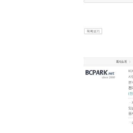
목록보기
비
사업
since 2000
본
전
(
ㆍ
있
용
ㆍ