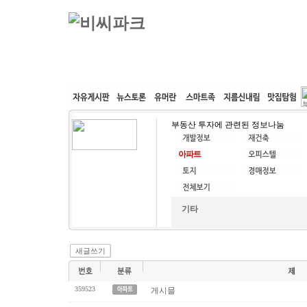
커뮤니티
속도패치
웹호스팅
공동구매
부동산 투자에 관련된 정보나눔
기타
새글쓰기
359523
게시믈