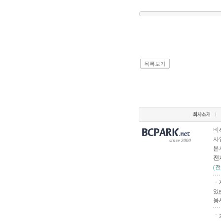
목록보기
비
사업
since 2000
본
전
(
ㆍ
있
용
ㆍ