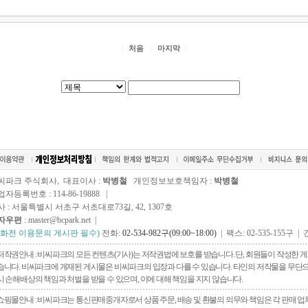
처음
마지막
씨파크 주식회사, 대표이사 :
박병철
개인정보보호책임자 :
박병철
자등록번호 : 114-86-19888 |
사 : 서울특별시 서초구 서초대로73길, 42, 1307호
자우편
: master@bcpark.net |
전화전 이용문의 게시판 필수)
전화:
02-534-982구(09:00~18:00)
| 팩스: 02-535-155구 | 
저작권안내 : 비씨파크의 모든 컨텐츠(기사)는 저작권법에 보호를 받습니다. 단, 회원들이 작성한
습니다. 비씨파크에 게재된 게시물은 비씨파크의 입장과 다를 수 있습니다. 타인의 저작물을 무단으로 
시 손해배상의 책임과 처벌을 받을 수 있으며, 이에 대해 책임을 지지 않습니다.
쇼핑몰안내 : 비씨파크는 통신판매중개자로서 상품 주문, 배송 및 환불의 의무와 책임은 각 판매 업