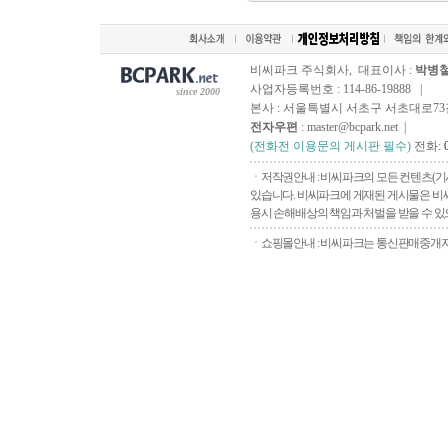
비씨파크 주식회사, 대표이사 :
박병
사업자등록번호 : 114-86-19888 |
since 2000
본사 : 서울특별시 서초구 서초대로73길, 
전자우편
: master@bcpark.net |
(전화전 이용문의 게시판 필수)
전화:
ㆍ저작권안내 : 비씨파크의 모든 컨텐츠(기
있습니다. 비씨파크에 게재된 게시물은 비씨
용시 손해배상의 책임과 처벌을 받을 수 있으
ㆍ쇼핑몰안내 : 비씨파크는 통신판매중개자로