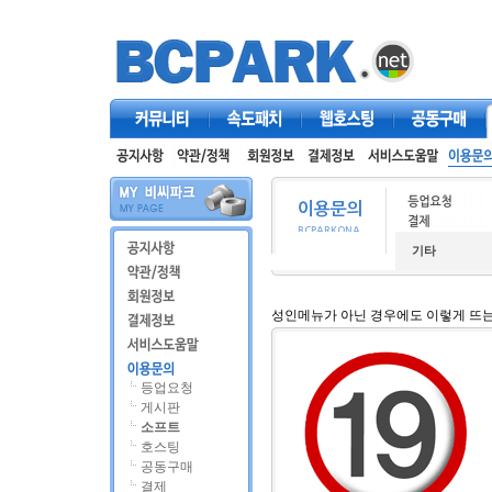
커뮤니티
속도패치
웹호스팅
공동구매
기타
성인메뉴가 아닌 경우에도 이렇게 뜨
등업요청
게시판
소프트
호스팅
공동구매
결제