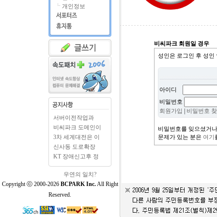
개인정보
비씨파크 회원일 경우
성인은 로그인 후 성인
아이디
비밀번호
회원가입
|
비밀번호 
서버이전작업과
BCPARK.c..
비씨파크 도메인이
비밀번호를 잊으셨거나
BCPAR..
3차 세계대전은 이
문제가 있는 분은
여기
미 시..
신사동 도로확장
출입구..
KT 장애신고후 정
상으로..
우연의 일치?
Copyright ⓒ 2000-2026
BCPARK Inc.
All Right
Reserved.