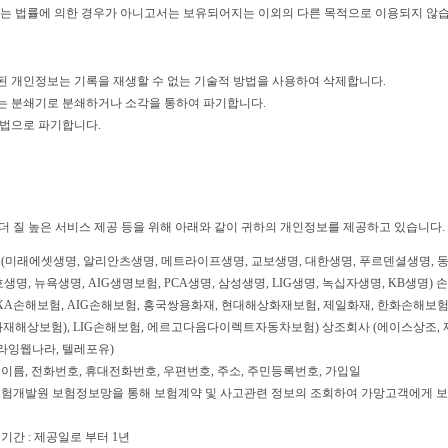
보는 법률에 의한 경우가 아니고서는 보유되어지는 이외의 다른 목적으로 이용되지 않습
된 개인정보는 기록을 재생할 수 없는 기술적 방법을 사용하여 삭제합니다.
는 분쇄기로 분쇄하거나 소각을 통하여 파기합니다.
방법으로 파기합니다.
더 질 높은 서비스 제공 등을 위해 아래와 같이 귀하의 개인정보를 제공하고 있습니다.
사 (미래에셋생명, 알리안츠생명, 메트라이프생명, 교보생명, 대한생명, 푸르덴셜생명, 동
호생명, 뉴욕생명, AIG생명보험, PCA생명, 삼성생명, LIG생명, 녹십자생명, KB생명)
XA손해보험, AIG손해보험, 흥국쌍용화재, 현대해상화재보험, 제일화재, 한화손해보험
화재해상보험), LIG손해보험, 에르고다음다이렉트자동차보험) 상조회사 (에이스상조, 
플라잉웹나라, 텔레포유)
 이름, 전화번호, 휴대전화번호, 우편번호, 주소, 주민등록번호, 가입일
: 보험개발원 보험정보망을 통해 보험계약 및 사고관련 정보의 조회하여 가망고객에게 
 기간 : 제공일로 부터 1년