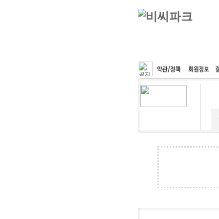
커뮤니티
속도패치