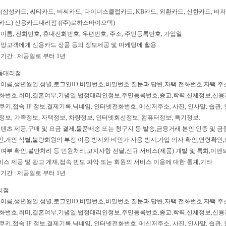
 (삼성카드, 씨티카드, 비씨카드, 다이너스클럽카드, KB카드, 외환카드, 신한카드, 비자
카드) 신용카드대리점 ((주)로하스바이오텍)
 이름, 전화번호, 휴대전화번호, 우편번호, 주소, 주민등록번호, 가입일
 가망고객에게 신용카드 상품 등의 정보제공 및 마케팅에 활용
 기간 : 제공일로 부터 1년
상품대리점
: 이름,생년월일,성별,로그인ID,비밀번호,비밀번호 질문과 답변,자택 전화번호,자택 
전화번호,취미,결혼여부,기념일,법정대리인정보,주민등록번호,종교,학력,신체정보,신용
키,접속 IP 정보,결제기록,닉네임, 인터넷전화번호, 메신저주소, 사진, 인사말, 습관, 
정보, 가족정보, 자택정보, 차량정보, 인터넷회선정보, 컴퓨터정보, 특기정보.
 콘텐츠 제공,구매 및 요금 결제,물품배송 또는 청구지 등 발송,금융거래 본인 인증 및 
,개인 식별,불량회원의 부정 이용 방지와 비인가 사용 방지,가입 의사 확인,연령확인,
의여부 확인,불만처리 등 민원처리,고지사항 전달,신규 서비스(제품) 개발 및 특화,이벤트
스 제공 및 광고 게재,접속 빈도 파악 또는 회원의 서비스 이용에 대한 통계,기타
 기간 : 제공일로 부터 1년
대리점
: 이름,생년월일,성별,로그인ID,비밀번호,비밀번호 질문과 답변,자택 전화번호,자택 
전화번호,취미,결혼여부,기념일,법정대리인정보,주민등록번호,종교,학력,신체정보,신용
키,접속 IP 정보,결제기록,닉네임, 인터넷전화번호, 메신저주소, 사진, 인사말, 습관, 