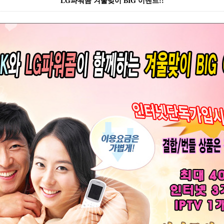
LG파워콤 겨울맞이 BIG 이벤트!!