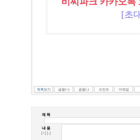
비씨파크 카카오톡 오픈
[초대
목록보기
글꼴(+)
글꼴(-)
프린트
이메일
제 목
내 용
[+]
[-]