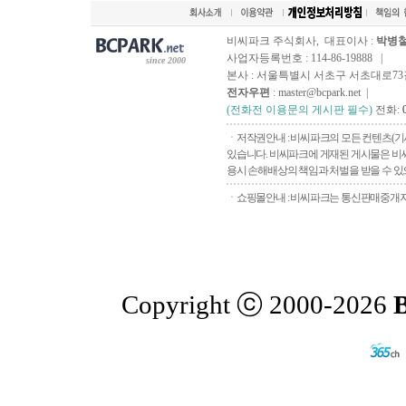
비씨파크 주식회사, 대표이사 :
박병
사업자등록번호 : 114-86-19888 |
since 2000
본사 : 서울특별시 서초구 서초대로73길, 
전자우편
: master@bcpark.net |
(전화전 이용문의 게시판 필수)
전화:
ㆍ저작권안내 : 비씨파크의 모든 컨텐츠(기
있습니다. 비씨파크에 게재된 게시물은 비씨
용시 손해배상의 책임과 처벌을 받을 수 있으
ㆍ쇼핑몰안내 : 비씨파크는 통신판매중개자로
Copyright ⓒ 2000-2026